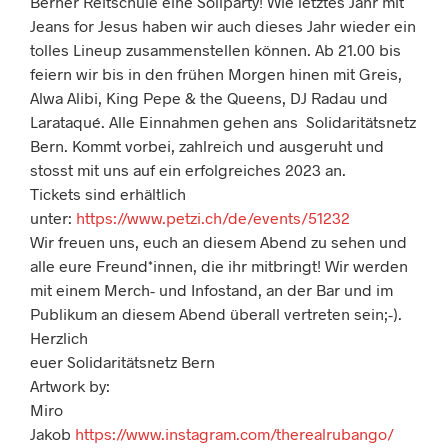
Berner Reitschule eine Soliparty! Wie letztes Jahr mit
Jeans for Jesus haben wir auch dieses Jahr wieder ein
tolles Lineup zusammenstellen können. Ab 21.00 bis
feiern wir bis in den frühen Morgen hinen mit Greis,
Alwa Alibi, King Pepe & the Queens, DJ Radau und
Larataqué. Alle Einnahmen gehen ans Solidaritätsnetz
Bern. Kommt vorbei, zahlreich und ausgeruht und
stosst mit uns auf ein erfolgreiches
2023
an.
Tickets sind erhältlich
unter:
https://www.petzi.ch/de/events/51232
Wir freuen uns, euch an diesem Abend zu sehen und
alle eure Freund*innen, die ihr mitbringt! Wir werden
mit einem Merch- und Infostand, an der Bar und im
Publikum an diesem Abend überall vertreten sein;-).
Herzlich
euer Solidaritätsnetz Bern
Artwork by:
Miro
Jakob
https://www.instagram.com/therealrubango/