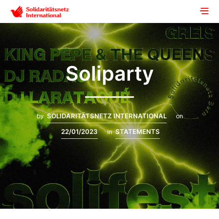
Soliparty
by
SOLIDARITÄTSNETZ INTERNATIONAL
on
22/01/2023
in
STATEMENTS