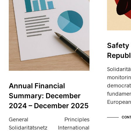
Safety
Republ
Solidari
monitor
Annual Financial
democra
fundamen
Summary: December
European
2024 – December 2025
CONT
General Principles
Solidaritätsnetz International