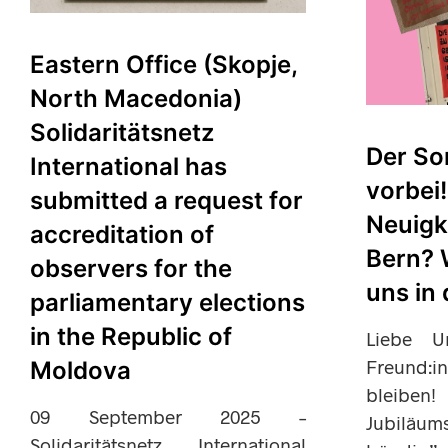
Eastern Office (Skopje,
North Macedonia)
Solidaritätsnetz
Der So
International has
vorbei
submitted a request for
Neuigk
accreditation of
Bern? 
observers for the
uns in
parliamentary elections
in the Republic of
Liebe Un
Freund:i
Moldova
bleiben!
09 September 2025 –
Jubilä
Solidaritätsnetz International