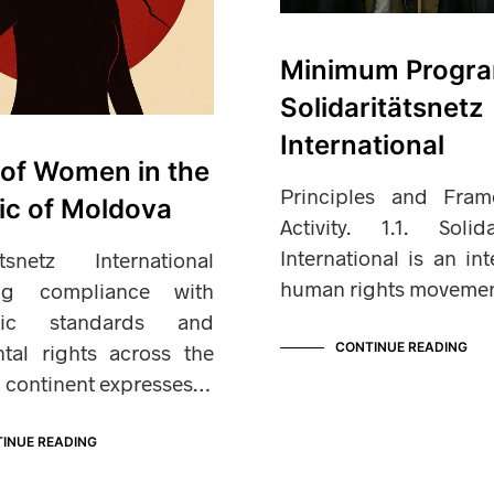
Minimum Progra
Solidaritätsnetz
International
 of Women in the
Principles and Fra
ic of Moldova
Activity. 1.1. Solida
International is an int
tätsnetz International
human rights movemen
ing compliance with
tic standards and
CONTINUE READING
tal rights across the
 continent expresses…
INUE READING