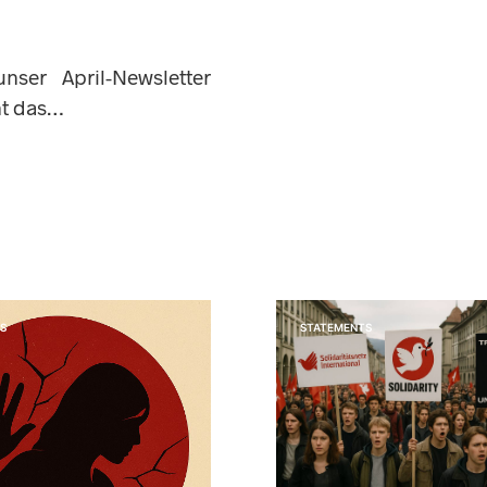
nser April-Newsletter
nt das…
S
STATEMENTS