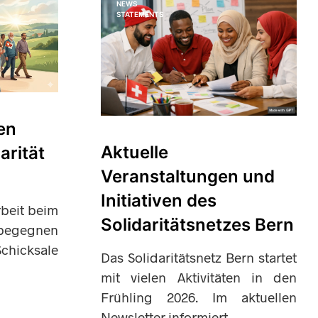
NEWS
STATEMENTS
en
Aktuelle
arität
Veranstaltungen und
Initiativen des
rbeit beim
Solidaritätsnetzes Bern
 begegnen
chicksale
Das Solidaritätsnetz Bern startet
mit vielen Aktivitäten in den
Frühling 2026. Im aktuellen
Newsletter informiert…