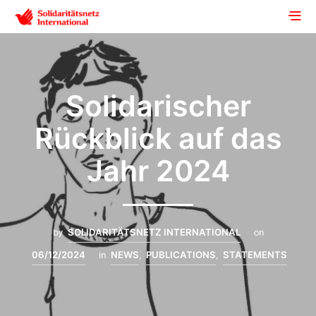
Solidarischer
Rückblick auf das
Jahr 2024
by
SOLIDARITÄTSNETZ INTERNATIONAL
on
06/12/2024
in
NEWS
,
PUBLICATIONS
,
STATEMENTS