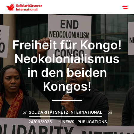
Freiheit für Kongo!
Neokolonialismus
in den beiden
Kongos!
by
SOLIDARITÄTSNETZ INTERNATIONAL
on
24/09/2025
in
NEWS
,
PUBLICATIONS